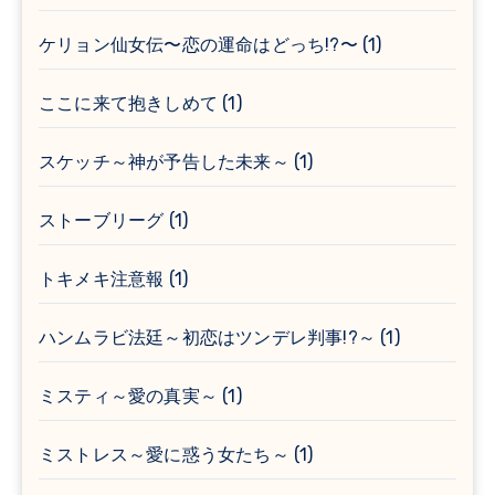
ケリョン仙女伝〜恋の運命はどっち!?〜
(1)
ここに来て抱きしめて
(1)
スケッチ～神が予告した未来～
(1)
ストーブリーグ
(1)
トキメキ注意報
(1)
ハンムラビ法廷～初恋はツンデレ判事!?～
(1)
ミスティ～愛の真実～
(1)
ミストレス～愛に惑う女たち～
(1)