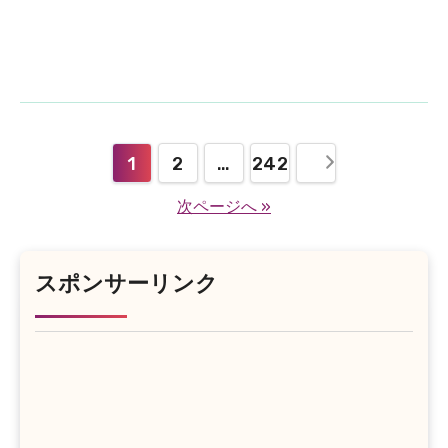
投
1
2
…
242
稿
次ページへ »
の
ペ
スポンサーリンク
ー
ジ
送