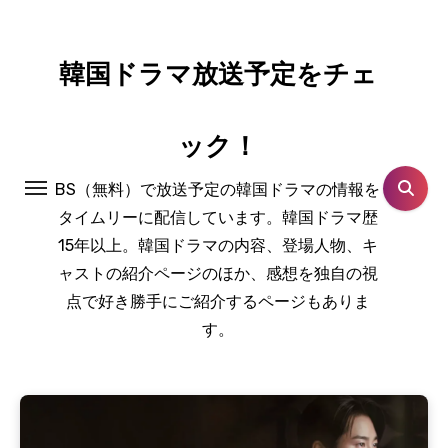
コ
ン
テ
韓国ドラマ放送予定をチェ
ン
ツ
ック！
に
ス
BS（無料）で放送予定の韓国ドラマの情報を
キ
タイムリーに配信しています。韓国ドラマ歴
ッ
15年以上。韓国ドラマの内容、登場人物、キ
プ
ャストの紹介ページのほか、感想を独自の視
点で好き勝手にご紹介するページもありま
す。