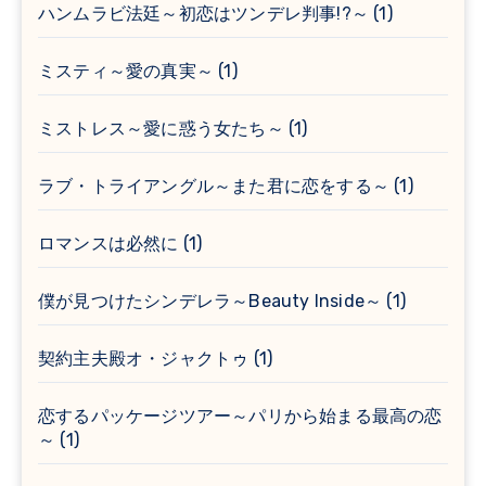
ハンムラビ法廷～初恋はツンデレ判事!?～
(1)
ミスティ～愛の真実～
(1)
ミストレス～愛に惑う女たち～
(1)
ラブ・トライアングル～また君に恋をする～
(1)
ロマンスは必然に
(1)
僕が見つけたシンデレラ～Beauty Inside～
(1)
契約主夫殿オ・ジャクトゥ
(1)
恋するパッケージツアー～パリから始まる最高の恋
～
(1)