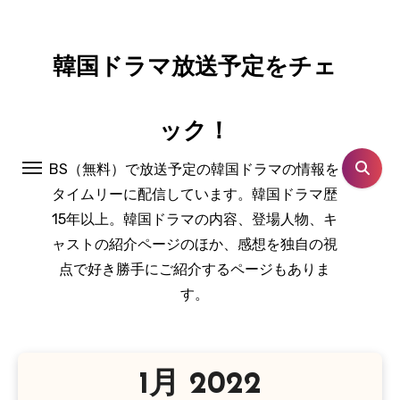
コ
ン
テ
韓国ドラマ放送予定をチェ
ン
ツ
ック！
に
ス
BS（無料）で放送予定の韓国ドラマの情報を
キ
タイムリーに配信しています。韓国ドラマ歴
ッ
15年以上。韓国ドラマの内容、登場人物、キ
プ
ャストの紹介ページのほか、感想を独自の視
点で好き勝手にご紹介するページもありま
す。
1月 2022