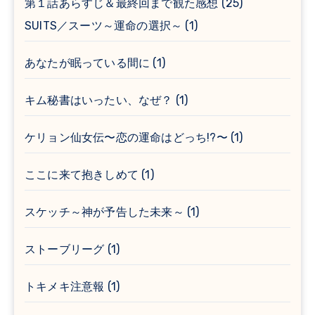
第１話あらすじ＆最終回まで観た感想
(25)
SUITS／スーツ～運命の選択～
(1)
あなたが眠っている間に
(1)
キム秘書はいったい、なぜ？
(1)
ケリョン仙女伝〜恋の運命はどっち!?〜
(1)
ここに来て抱きしめて
(1)
スケッチ～神が予告した未来～
(1)
ストーブリーグ
(1)
トキメキ注意報
(1)