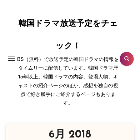
コ
ン
テ
韓国ドラマ放送予定をチェ
ン
ツ
ック！
に
ス
BS（無料）で放送予定の韓国ドラマの情報を
キ
タイムリーに配信しています。韓国ドラマ歴
ッ
15年以上。韓国ドラマの内容、登場人物、キ
プ
ャストの紹介ページのほか、感想を独自の視
点で好き勝手にご紹介するページもありま
す。
6月 2018