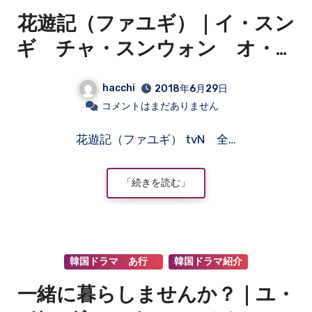
花遊記（ファユギ）｜イ・スン
ギ チャ・スンウォン オ・ヨ
ンソ イ・ホンギ
hacchi
2018年6月29日
（FTISLAND）
コメントはまだありません
花遊記（ファユギ） tvN 全…
「続きを読む」
韓国ドラマ あ行
韓国ドラマ紹介
一緒に暮らしませんか？｜ユ・