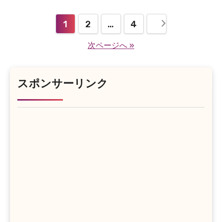
投
1
2
…
4
稿
次ページへ »
の
ペ
スポンサーリンク
ー
ジ
送
り