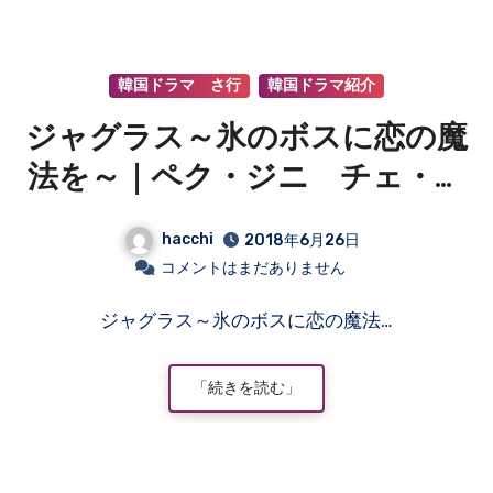
韓国ドラマ さ行
韓国ドラマ紹介
ジャグラス～氷のボスに恋の魔
法を～｜ペク・ジニ チェ・ダ
ニエル カン・ヘジョン イ・
hacchi
2018年6月26日
ウォングン
コメントはまだありません
ジャグラス～氷のボスに恋の魔法…
「続きを読む」