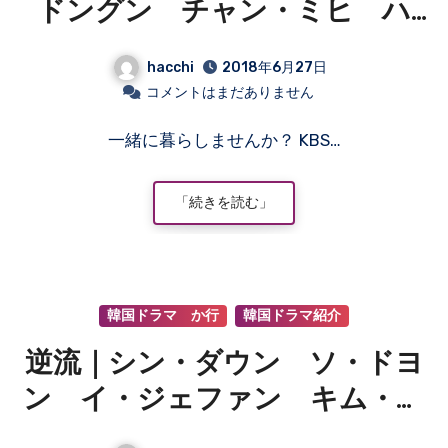
ドングン チャン・ミヒ ハ
ン・ジヘ イ・サンウ パク・
hacchi
2018年6月27日
ソニョン ヨ・フェヒョン ク
コメントはまだありません
ム・セロク
一緒に暮らしませんか？ KBS…
「続きを読む」
韓国ドラマ か行
韓国ドラマ紹介
逆流｜シン・ダウン ソ・ドヨ
ン イ・ジェファン キム・ヘ
イン