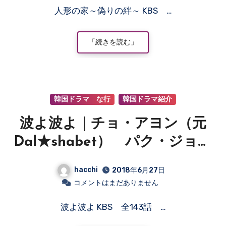
人形の家～偽りの絆～ KBS …
「続きを読む」
韓国ドラマ な行
韓国ドラマ紹介
波よ波よ｜チョ・アヨン（元
Dal★shabet） パク・ジョン
ウク ジェイ・キム
hacchi
2018年6月27日
コメントはまだありません
波よ波よ KBS 全143話 …