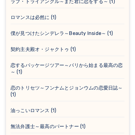
ラブ・トライアングル～また君に恋をする～
(1)
ロマンスは必然に
(1)
僕が見つけたシンデレラ～Beauty Inside～
(1)
契約主夫殿オ・ジャクトゥ
(1)
恋するパッケージツアー～パリから始まる最高の恋
～
(1)
恋のトリセツ～フンナムとジョンウムの恋愛日誌～
(1)
油っこいロマンス
(1)
無法弁護士～最高のパートナー
(1)