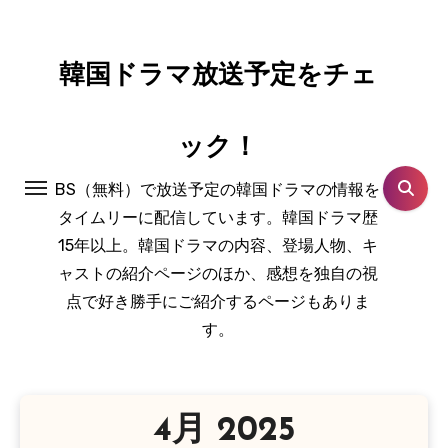
コ
ン
テ
韓国ドラマ放送予定をチェ
ン
ツ
ック！
に
ス
BS（無料）で放送予定の韓国ドラマの情報を
キ
タイムリーに配信しています。韓国ドラマ歴
ッ
15年以上。韓国ドラマの内容、登場人物、キ
プ
ャストの紹介ページのほか、感想を独自の視
点で好き勝手にご紹介するページもありま
す。
4月 2025