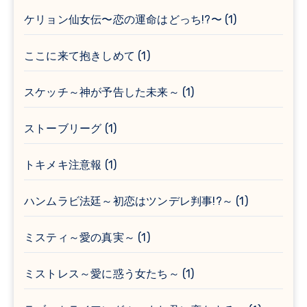
ケリョン仙女伝〜恋の運命はどっち!?〜
(1)
ここに来て抱きしめて
(1)
スケッチ～神が予告した未来～
(1)
ストーブリーグ
(1)
トキメキ注意報
(1)
ハンムラビ法廷～初恋はツンデレ判事!?～
(1)
ミスティ～愛の真実～
(1)
ミストレス～愛に惑う女たち～
(1)