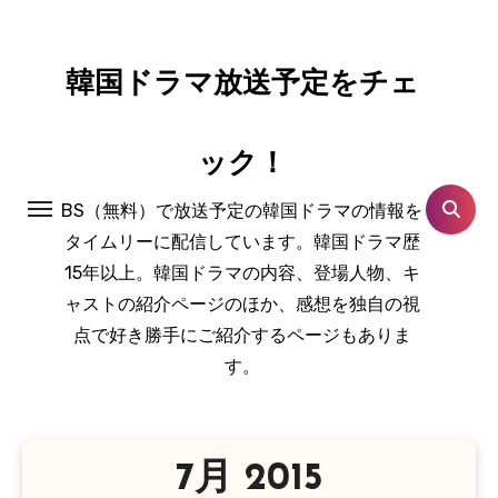
コ
ン
テ
韓国ドラマ放送予定をチェ
ン
ツ
ック！
に
ス
BS（無料）で放送予定の韓国ドラマの情報を
キ
タイムリーに配信しています。韓国ドラマ歴
ッ
15年以上。韓国ドラマの内容、登場人物、キ
プ
ャストの紹介ページのほか、感想を独自の視
点で好き勝手にご紹介するページもありま
す。
7月 2015