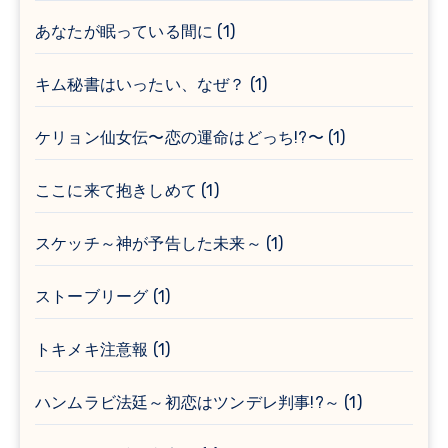
あなたが眠っている間に
(1)
キム秘書はいったい、なぜ？
(1)
ケリョン仙女伝〜恋の運命はどっち!?〜
(1)
ここに来て抱きしめて
(1)
スケッチ～神が予告した未来～
(1)
ストーブリーグ
(1)
トキメキ注意報
(1)
ハンムラビ法廷～初恋はツンデレ判事!?～
(1)