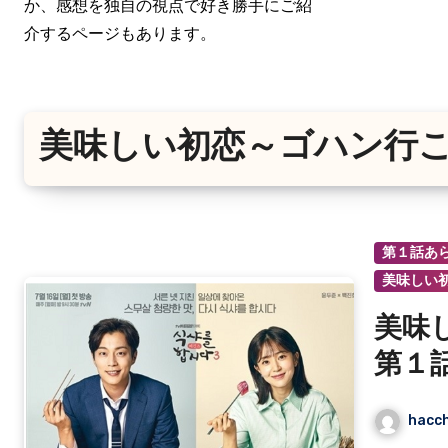
か、感想を独自の視点で好き勝手にご紹
介するページもあります。
美味しい初恋～ゴハン行
第１話あ
美味しい
美味
第１
想
hacch