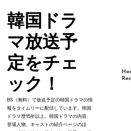
コ
ン
韓国ドラ
テ
ン
ツ
マ放送予
に
ス
定をチェ
キ
ッ
Ho
プ
Rec
ック！
BS（無料）で放送予定の韓国ドラマの情
報をタイムリーに配信しています。韓国
ドラマ歴15年以上。韓国ドラマの内容、
登場人物、キャストの紹介ページのほ