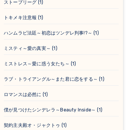
ストーブリーグ
(1)
トキメキ注意報
(1)
ハンムラビ法廷～初恋はツンデレ判事!?～
(1)
ミスティ～愛の真実～
(1)
ミストレス～愛に惑う女たち～
(1)
ラブ・トライアングル～また君に恋をする～
(1)
ロマンスは必然に
(1)
僕が見つけたシンデレラ～Beauty Inside～
(1)
契約主夫殿オ・ジャクトゥ
(1)