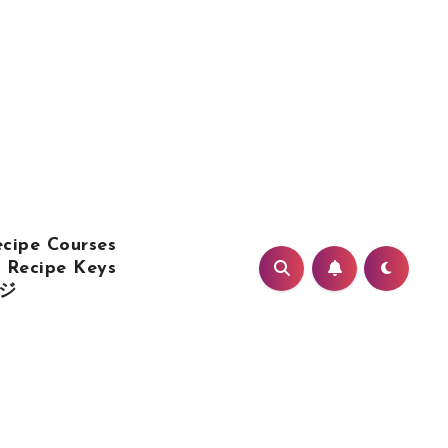
cipe Courses
Recipe Keys
ジ