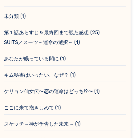
未分類
(1)
第１話あらすじ＆最終回まで観た感想
(25)
SUITS／スーツ～運命の選択～
(1)
あなたが眠っている間に
(1)
キム秘書はいったい、なぜ？
(1)
ケリョン仙女伝〜恋の運命はどっち!?〜
(1)
ここに来て抱きしめて
(1)
スケッチ～神が予告した未来～
(1)