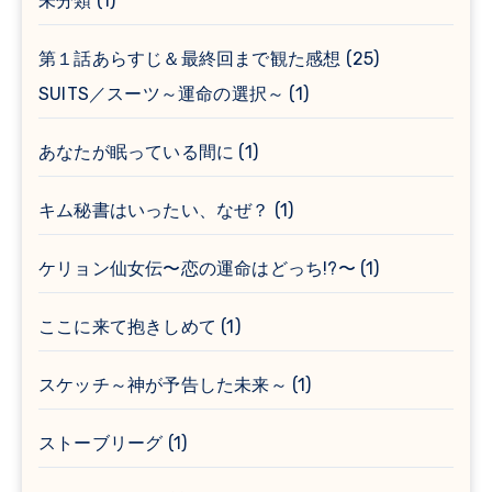
未分類
(1)
第１話あらすじ＆最終回まで観た感想
(25)
SUITS／スーツ～運命の選択～
(1)
あなたが眠っている間に
(1)
キム秘書はいったい、なぜ？
(1)
ケリョン仙女伝〜恋の運命はどっち!?〜
(1)
ここに来て抱きしめて
(1)
スケッチ～神が予告した未来～
(1)
ストーブリーグ
(1)