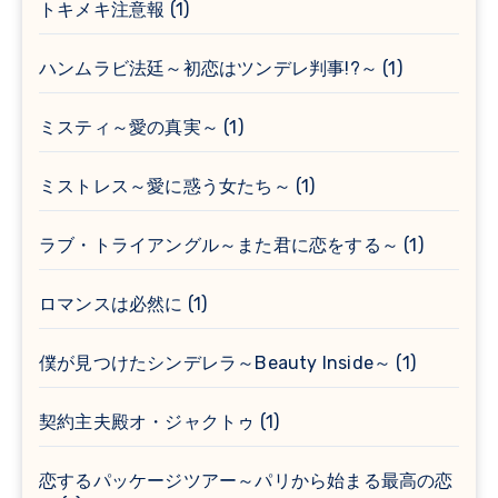
トキメキ注意報
(1)
ハンムラビ法廷～初恋はツンデレ判事!?～
(1)
ミスティ～愛の真実～
(1)
ミストレス～愛に惑う女たち～
(1)
ラブ・トライアングル～また君に恋をする～
(1)
ロマンスは必然に
(1)
僕が見つけたシンデレラ～Beauty Inside～
(1)
契約主夫殿オ・ジャクトゥ
(1)
恋するパッケージツアー～パリから始まる最高の恋