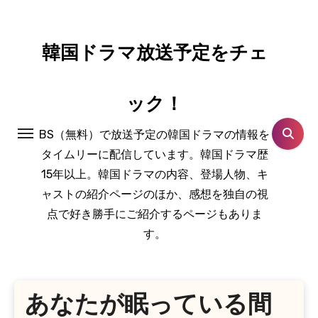
コ
ン
テ
韓国ドラマ放送予定をチェ
ン
ツ
ック！
に
ス
BS（無料）で放送予定の韓国ドラマの情報を
キ
タイムリーに配信しています。韓国ドラマ歴
ッ
15年以上。韓国ドラマの内容、登場人物、キ
プ
ャストの紹介ページのほか、感想を独自の視
点で好き勝手にご紹介するページもありま
す。
あなたが眠っている間