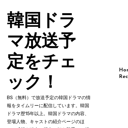
コ
ン
韓国ドラ
テ
ン
ツ
マ放送予
に
ス
定をチェ
キ
ッ
Ho
プ
Rec
ック！
BS（無料）で放送予定の韓国ドラマの情
報をタイムリーに配信しています。韓国
ドラマ歴15年以上。韓国ドラマの内容、
登場人物、キャストの紹介ページのほ