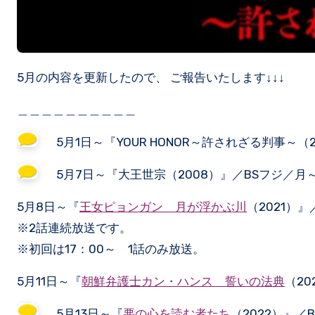
5月の内容を更新したので、 ご報告いたします↓↓↓
＿＿＿＿＿＿＿＿＿＿
5月1日～『YOUR HONOR～許されざる判事～（2
5月7日～『大王世宗（2008）』／BSフジ／月～
5月8日～『
王女ピョンガン 月が浮かぶ川
（2021）
※2話連続放送です。
※初回は17：00～ 1話のみ放送。
5月11日～『
朝鮮弁護士カン・ハンス 誓いの法典
（20
5月13日～『
悪の心を読む者たち
（2022）』／