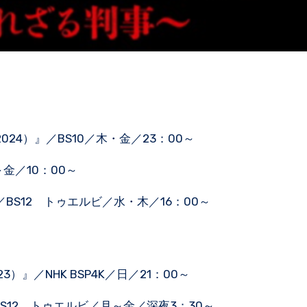
024）』／BS10／木・金／23：00～
金／10：00～
』／BS12 トゥエルビ／水・木／16：00～
23）』／NHK BSP4K／日／21：00～
BS12 トゥエルビ／月～金／深夜3：30～