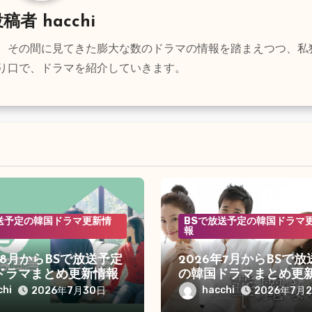
投稿者
hacchi
上。その間に見てきた膨大な数のドラマの情報を踏まえつつ、私
り口で、ドラマを紹介していきます。
送予定の韓国ドラマ更新情
BSで放送予定の韓国ドラマ
報
年8月からBSで放送予定
2026年7月からBSで
ドラマまとめ更新情報
の韓国ドラマまとめ更
chi
hacchi
2026年7月30日
2026年7月