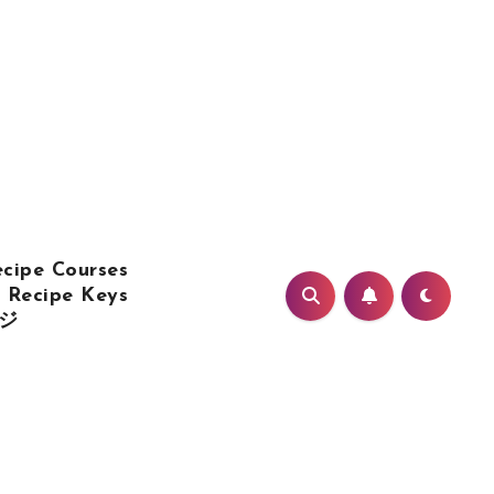
cipe Courses
Recipe Keys
ジ