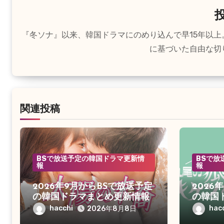
シ
ョ
『冬ソナ』以来、韓国ドラマにのめり込んで早15年以
ン
に基づいた自由な切
関連投稿
BSで放送予定の韓国ドラマ更新情
BSで放
報
報
2026年9月からBSで放送予定
2026
の韓国ドラマまとめ更新情報
の韓国
hacchi
hac
2026年8月8日