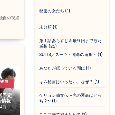
秘密の女たち
(1)
独自の視点
未分類
(1)
第１話あらすじ＆最終回まで観た
感想
(25)
SUITS／スーツ～運命の選択～
(1)
あなたが眠っている間に
(1)
更新情
キム秘書はいったい、なぜ？
(1)
ケリョン仙女伝〜恋の運命はどっ
放送予定
ち!?〜
(1)
新情報
24日
ここに来て抱きしめて
(1)