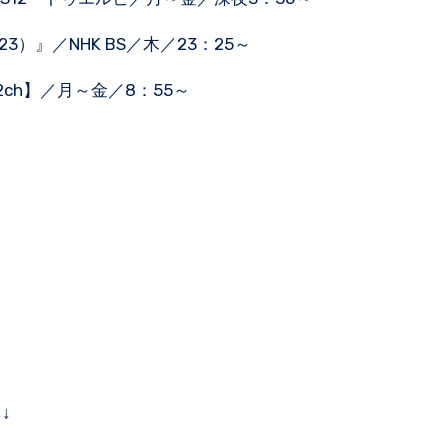
23）』／NHK BS／木／23：25～
2ch】／月～金／8：55～
↓