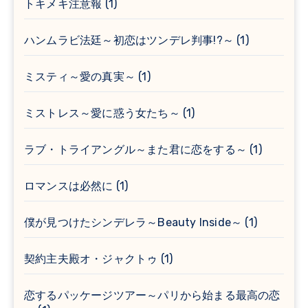
トキメキ注意報
(1)
ハンムラビ法廷～初恋はツンデレ判事!?～
(1)
ミスティ～愛の真実～
(1)
ミストレス～愛に惑う女たち～
(1)
ラブ・トライアングル～また君に恋をする～
(1)
ロマンスは必然に
(1)
僕が見つけたシンデレラ～Beauty Inside～
(1)
契約主夫殿オ・ジャクトゥ
(1)
恋するパッケージツアー～パリから始まる最高の恋