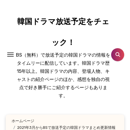
コ
ン
テ
韓国ドラマ放送予定をチェ
ン
ツ
ック！
に
ス
BS（無料）で放送予定の韓国ドラマの情報を
キ
タイムリーに配信しています。韓国ドラマ歴
ッ
15年以上。韓国ドラマの内容、登場人物、キ
プ
ャストの紹介ページのほか、感想を独自の視
点で好き勝手にご紹介するページもありま
す。
ホームページ
2021年3月からBSで放送予定の韓国ドラマまとめ更新情報