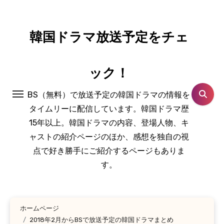
コ
ン
テ
韓国ドラマ放送予定をチェ
ン
ツ
ック！
に
ス
BS（無料）で放送予定の韓国ドラマの情報を
キ
タイムリーに配信しています。韓国ドラマ歴
ッ
15年以上。韓国ドラマの内容、登場人物、キ
プ
ャストの紹介ページのほか、感想を独自の視
点で好き勝手にご紹介するページもありま
す。
ホームページ
2018年2月からBSで放送予定の韓国ドラマまとめ