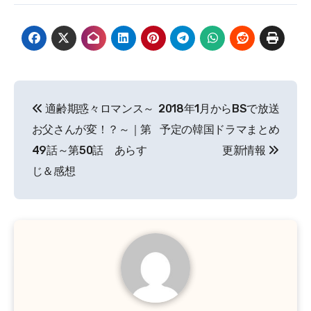
投
適齢期惑々ロマンス～
2018年1月からBSで放送
稿
お父さんが変！？～｜第
予定の韓国ドラマまとめ
ナ
49話～第50話 あらす
更新情報
じ＆感想
ビ
ゲ
ー
シ
ョ