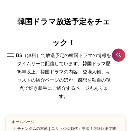
コ
ン
テ
韓国ドラマ放送予定をチェ
ン
ツ
ック！
に
ス
BS（無料）で放送予定の韓国ドラマの情報を
キ
タイムリーに配信しています。韓国ドラマ歴
ッ
15年以上。韓国ドラマの内容、登場人物、キ
プ
ャストの紹介ページのほか、感想を独自の視
点で好き勝手にご紹介するページもありま
す。
ホームページ
チャングムの末裔｜ユリ（少女時代）主演！最終回まで観