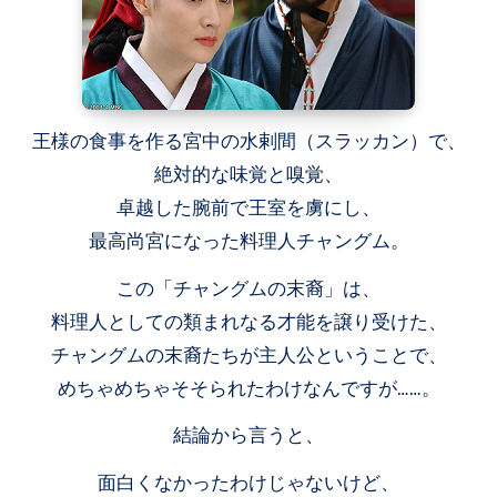
王様の食事を作る宮中の水剌間（スラッカン）で、
絶対的な味覚と嗅覚、
卓越した腕前で王室を虜にし、
最高尚宮になった料理人チャングム。
この「チャングムの末裔」は、
料理人としての類まれなる才能を譲り受けた、
チャングムの末裔たちが主人公ということで、
めちゃめちゃそそられたわけなんですが……。
結論から言うと、
面白くなかったわけじゃないけど、