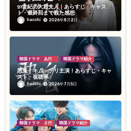
21世紀の大君夫人｜あらすじ・キャス
ト・最終回まで観た感想
hacchi
2026年8月2日
韓国ドラマ あ行
韓国ドラマ紹介
悪鬼｜キム・テリ主演！あらすじ・キャ
スト・視聴率
hacchi
2026年7月5日
韓国ドラマ さ行
韓国ドラマ紹介