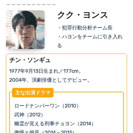
＿＿＿＿＿＿＿＿＿＿
クク・ヨンス
・犯罪行動分析チーム長
・ハヨンをチームに引き入れ
る
チン・ソンギュ
1977年9月13日生まれ／177cm。
2004年、演劇俳優としてデビュー。
主な出演ドラマ
ロードナンバーワン（2010）
武神（2012）
幽霊が見える刑事チョヨン（2014）
傲慢と偏見（2014～2015）