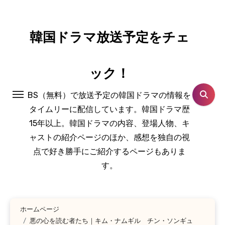
コ
ン
テ
韓国ドラマ放送予定をチェ
ン
ツ
ック！
に
ス
BS（無料）で放送予定の韓国ドラマの情報を
キ
タイムリーに配信しています。韓国ドラマ歴
ッ
15年以上。韓国ドラマの内容、登場人物、キ
プ
ャストの紹介ページのほか、感想を独自の視
点で好き勝手にご紹介するページもありま
す。
ホームページ
悪の心を読む者たち｜キム・ナムギル チン・ソンギュ