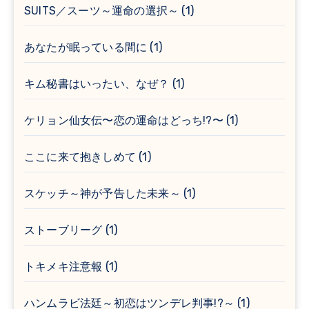
SUITS／スーツ～運命の選択～
(1)
あなたが眠っている間に
(1)
キム秘書はいったい、なぜ？
(1)
ケリョン仙女伝〜恋の運命はどっち!?〜
(1)
ここに来て抱きしめて
(1)
スケッチ～神が予告した未来～
(1)
ストーブリーグ
(1)
トキメキ注意報
(1)
ハンムラビ法廷～初恋はツンデレ判事!?～
(1)