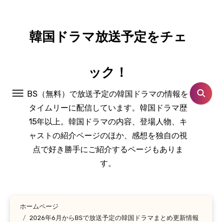
コ
ン
テ
韓国ドラマ放送予定をチェ
ン
ツ
ック！
に
ス
BS（無料）で放送予定の韓国ドラマの情報を
キ
タイムリーに配信しています。韓国ドラマ歴
ッ
15年以上。韓国ドラマの内容、登場人物、キ
プ
ャストの紹介ページのほか、感想を独自の視
点で好き勝手にご紹介するページもありま
す。
ホームページ
2026年6月からBSで放送予定の韓国ドラマまとめ更新情報