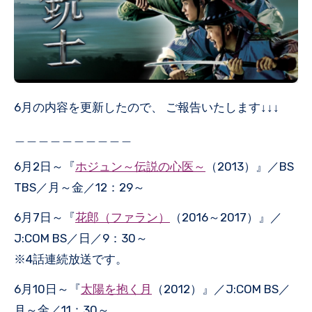
6月の内容を更新したので、 ご報告いたします↓↓↓
＿＿＿＿＿＿＿＿＿＿
6月2日～『
ホジュン～伝説の心医～
（2013）』／BS
TBS／月～金／12：29～
6月7日～『
花郎（ファラン）
（2016～2017）』／
J:COM BS／日／9：30～
※4話連続放送です。
6月10日～『
太陽を抱く月
（2012）』／J:COM BS／
月～金／11：30～