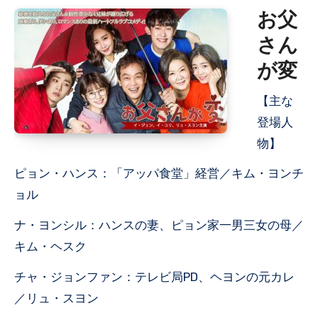
お父
さん
が変
【主な
登場人
物】
ピョン・ハンス：「アッパ食堂」経営／キム・ヨンチ
ョル
ナ・ヨンシル：ハンスの妻、ピョン家一男三女の母／
キム・ヘスク
チャ・ジョンファン：テレビ局PD、ヘヨンの元カレ
／リュ・スヨン