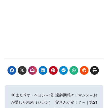
投
また!?オ・ヘヨン～僕
適齢期惑々ロマンス～お
稿
が愛した未来（ジカン）
父さんが変！？～｜第21