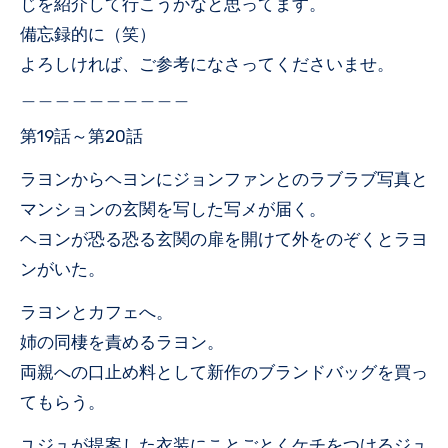
じを紹介して行こうかなと思ってます。
備忘録的に（笑）
よろしければ、ご参考になさってくださいませ。
＿＿＿＿＿＿＿＿＿＿
第19話～第20話
ラヨンからヘヨンにジョンファンとのラブラブ写真と
マンションの玄関を写した写メが届く。
ヘヨンが恐る恐る玄関の扉を開けて外をのぞくとラヨ
ンがいた。
ラヨンとカフェへ。
姉の同棲を責めるラヨン。
両親への口止め料として新作のブランドバッグを買っ
てもらう。
ユジュが提案した衣装にことごとくケチをつけるジュ