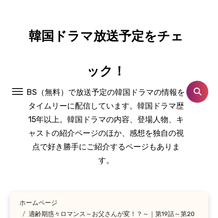
コ
ン
テ
韓国ドラマ放送予定をチェ
ン
ツ
ック！
に
ス
BS（無料）で放送予定の韓国ドラマの情報を
キ
タイムリーに配信しています。韓国ドラマ歴
ッ
15年以上。韓国ドラマの内容、登場人物、キ
プ
ャストの紹介ページのほか、感想を独自の視
点で好き勝手にご紹介するページもありま
す。
ホームページ
適齢期惑々ロマンス～お父さんが変！？～｜第19話～第20