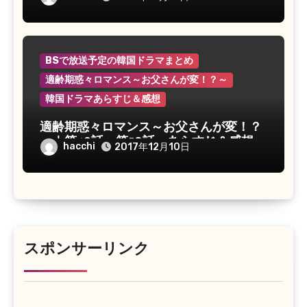
BSで放送予定の韓国ドラマまとめ
適齢期惑々ロマンス～お父さんが変！？～
韓国ドラマあらすじ＆感想
適齢期惑々ロマンス～お父さんが変！？
～｜第49話～第50話 あらすじ＆感想
hacchi
2017年12月10日
スポンサーリンク