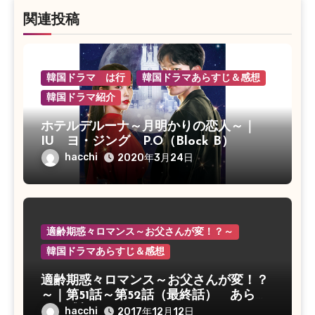
関連投稿
韓国ドラマ は行
韓国ドラマあらすじ＆感想
韓国ドラマ紹介
ホテルデルーナ～月明かりの恋人～｜
IU ヨ・ジング P.O（Block B）
hacchi
2020年3月24日
適齢期惑々ロマンス～お父さんが変！？～
韓国ドラマあらすじ＆感想
適齢期惑々ロマンス～お父さんが変！？
～｜第51話～第52話（最終話） あらす
じ＆感想
hacchi
2017年12月12日