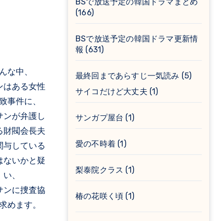
BSで放送予定の韓国ドラマまとめ
(166)
BSで放送予定の韓国ドラマ更新情
報
(631)
んな中、
最終回まであらすじ一気読み
(5)
ンはある女性
サイコだけど大丈夫
(1)
致事件に、
サンが弁護し
サンガプ屋台
(1)
る財閥会長夫
愛の不時着
(1)
関与している
はないかと疑
梨泰院クラス
(1)
い、
サンに捜査協
椿の花咲く頃
(1)
求めます。