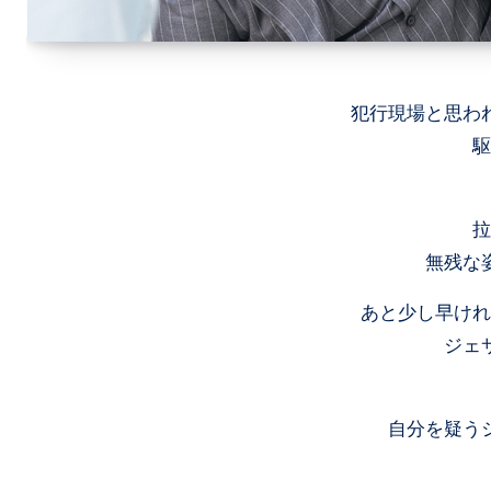
犯行現場と思わ
駆
拉
無残な
あと少し早けれ
ジェ
自分を疑う