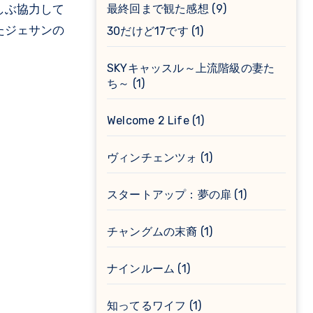
しぶ協力して
最終回まで観た感想
(9)
たジェサンの
30だけど17です
(1)
SKYキャッスル～上流階級の妻た
ち～
(1)
Welcome 2 Life
(1)
ヴィンチェンツォ
(1)
スタートアップ：夢の扉
(1)
チャングムの末裔
(1)
ナインルーム
(1)
知ってるワイフ
(1)