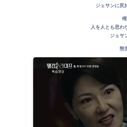
ジェサンに尻
権
人を人とも思わ
ジェサ
態