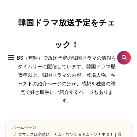
コ
ン
テ
韓国ドラマ放送予定をチェ
ン
ツ
ック！
に
ス
BS（無料）で放送予定の韓国ドラマの情報を
キ
タイムリーに配信しています。韓国ドラマ歴
ッ
15年以上。韓国ドラマの内容、登場人物、キ
プ
ャストの紹介ページのほか、感想を独自の視
点で好き勝手にご紹介するページもありま
す。
ホームページ
ロマンスは必然に カム・ウソン＆キム・ソナ主演！｜最