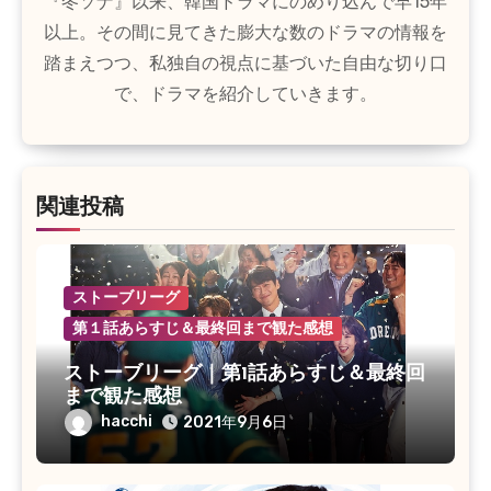
『冬ソナ』以来、韓国ドラマにのめり込んで早15年
以上。その間に見てきた膨大な数のドラマの情報を
踏まえつつ、私独自の視点に基づいた自由な切り口
で、ドラマを紹介していきます。
関連投稿
ストーブリーグ
第１話あらすじ＆最終回まで観た感想
ストーブリーグ｜第1話あらすじ＆最終回
まで観た感想
hacchi
2021年9月6日