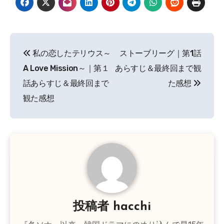
投
私の恋したテリウス～
ストーブリーグ｜第1話
稿
A Love Mission～｜第１
あらすじ＆最終回まで観
ナ
話あらすじ＆最終回まで
た感想
観た感想
ビ
ゲ
ー
シ
ョ
ン
投稿者
hacchi